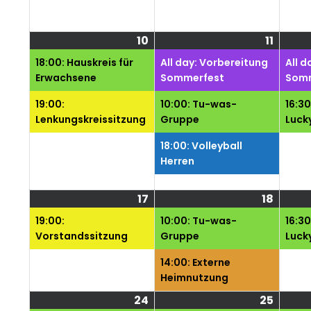
10
10.
(2
11
11.
(3
August
Veranstaltungen)
Augus
Veran
18:00: Hauskreis für
All day: Vorbereitung
All d
2026
2026
Erwachsene
Sommerfest
Somm
19:00:
10:00: Tu-was-
16:3
Lenkungskreissitzung
Gruppe
Luck
18:00: Volleyball
Herren
17
17.
(1
18
18.
(2
August
Veranstaltung)
Augus
Veran
19:00:
10:00: Tu-was-
16:3
2026
2026
Vorstandssitzung
Gruppe
Luck
14:00: Externe
Heimnutzung
24
24.
(1
25
25.
(3