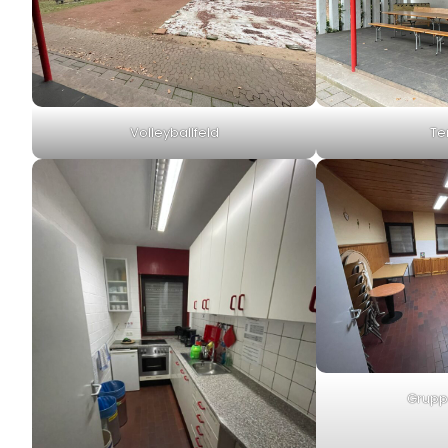
Volleyballfeld
Te
Grupp