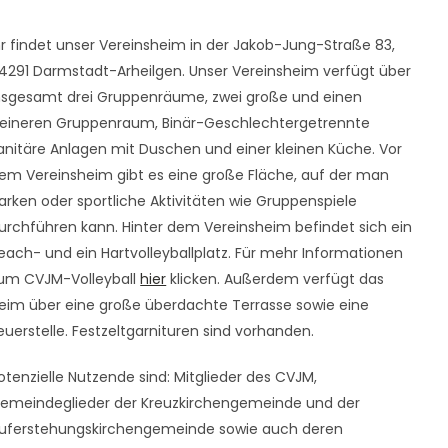
hr findet unser Vereinsheim in der Jakob-Jung-Straße 83,
4291 Darmstadt-Arheilgen. Unser Vereinsheim verfügt über
nsgesamt drei Gruppenräume, zwei große und einen
leineren Gruppenraum, Binär-Geschlechtergetrennte
anitäre Anlagen mit Duschen und einer kleinen Küche. Vor
em Vereinsheim gibt es eine große Fläche, auf der man
arken oder sportliche Aktivitäten wie Gruppenspiele
urchführen kann. Hinter dem Vereinsheim befindet sich ein
each- und ein Hartvolleyballplatz. Für mehr Informationen
um CVJM-Volleyball
hier
klicken. Außerdem verfügt das
eim über eine große überdachte Terrasse sowie eine
euerstelle. Festzeltgarnituren sind vorhanden.
otenzielle Nutzende sind: Mitglieder des CVJM,
emeindeglieder der Kreuzkirchengemeinde und der
uferstehungskirchengemeinde sowie auch deren