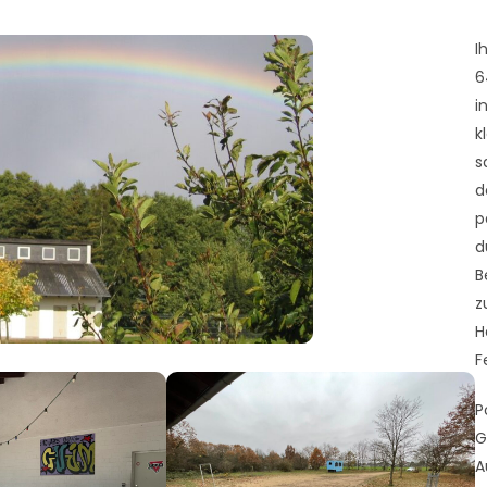
I
6
i
k
s
d
p
d
B
z
H
F
P
G
A