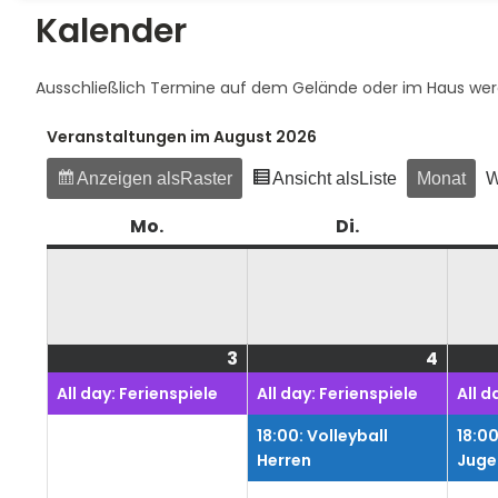
Kalender
Ausschließlich Termine auf dem Gelände oder im Haus we
Veranstaltungen im August 2026
Anzeigen als
Raster
Ansicht als
Liste
Monat
W
Mo.
Montag
Di.
Dienstag
3
3.
(1
4
4.
(2
August
Veranstaltung)
Augus
Veran
All day: Ferienspiele
All day: Ferienspiele
All d
2026
2026
18:00: Volleyball
18:00
Herren
Juge