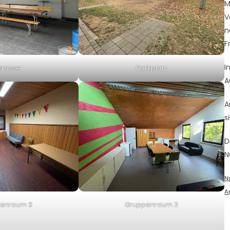
M
V
n
F
I
rrasse
Parkplatz
A
A
s
D
N
N
A
enraum 3
Gruppenraum 2