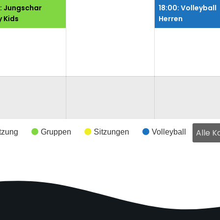
t
staltungen)
August
Veranstaltung)
August
0: Jungschar
18:00: Volleyball
2026
2026
y Kids
Herren
Alle K
tzung
Gruppen
Sitzungen
Volleyball