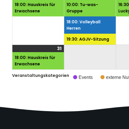
August
Veranstaltung)
Augus
Veran
18:00: Hauskreis für
10:00: Tu-was-
16:3
2026
2026
Erwachsene
Gruppe
Luck
18:00: Volleyball
Herren
19:30: AGJV-Sitzung
31
31.
(1
August
Veranstaltung)
18:00: Hauskreis für
2026
Erwachsene
Veranstaltungskategorien
Events
externe Nu