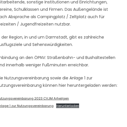
itarbeitende, sonstige Institutionen und Einrichtungen,
ereine, Schulklassen und Firmen. Das Außengelände ist
ach Absprache als Campingplatz / Zeltplatz auch für
reizeiten / Jugendfreizeiten nutzbar.
n der Region, in und um Darmstadt, gibt es zahlreiche
usflugsziele und Sehenswürdigkeiten.
nbindung an den ÖPNV: Straßenbahn- und Bushaltestellen
ind innerhalb weniger Fußminuten erreichbar.
ie Nutzungsvereinbarung sowie die Anlage 1 zur
utzungsvereinbarung können hier heruntergeladen werden:
utzungsvereinbarung 2023 CVJM Arheilgen
nlage 1 zur Nutzungsvereinbarung
Herunterladen