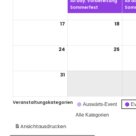
All day: Vorbereitung
All d
2026
2026
Sommerfest
Somm
17
17.
18
18.
August
Augus
2026
2026
24
24.
25
25.
August
Augus
2026
2026
31
31.
August
2026
Veranstaltungskategorien
Auswärts-Event
Ev
Alle Kategorien
Ansicht
ausdrucken