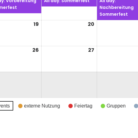
ay: Vorbereitung
All day: Sommerfest
All day:
2026
2026
erfest
Nachbereitung
Sommerfest
19
19.
20
20.
t
August
August
2026
2026
26
26.
27
27.
t
August
August
2026
2026
ents
externe Nutzung
Feiertag
Gruppen