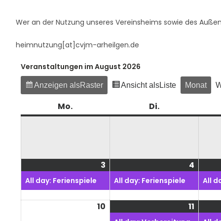
Wer an der Nutzung unseres Vereinsheims sowie des Außenge
heimnutzung[at]cvjm-arheilgen.de
Veranstaltungen im August 2026
Anzeigen als
Raster
Ansicht als
Liste
Monat
W
Mo.
Montag
Di.
Dienstag
3
3.
(1
4
4.
(1
August
Veranstaltung)
Augus
Veran
All day: Ferienspiele
All day: Ferienspiele
All d
2026
2026
10
10.
11
11.
(1
August
Augus
Veran