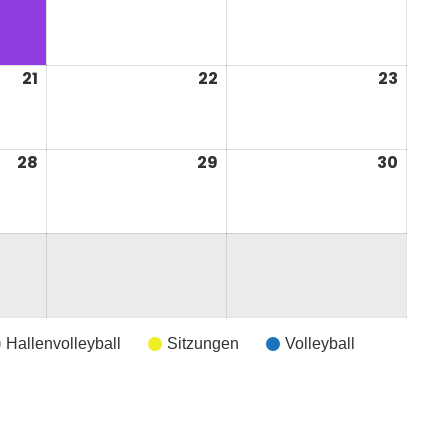
2026
2026
2026
21
21.
22
22.
23
23.
August
August
Augu
2026
2026
2026
28
28.
29
29.
30
30.
August
August
Augu
2026
2026
2026
Hallenvolleyball
Sitzungen
Volleyball